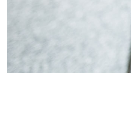
Rowiak
tandem