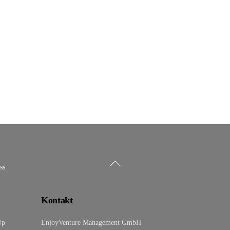
Back
ss
To
Top
Kontakt
Up
EnjoyVenture Management GmbH