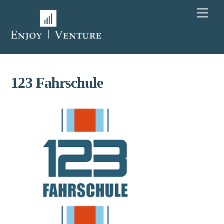
Skip
Men
to
content
123 Fahrschule