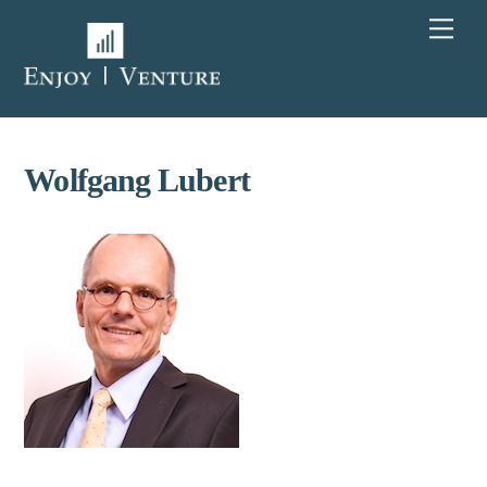
Skip
Men
to
content
Wolfgang Lubert