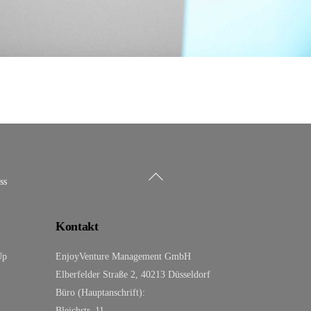
Back
ss
To
Top
Kontakt
Up
EnjoyVenture Management GmbH
Elberfelder Straße 2, 40213 Düsseldorf
Büro (Hauptanschrift):
Bleichstr. 11