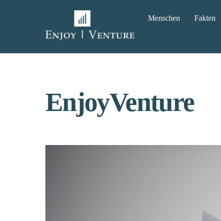
Skip
Menschen
Fakten
to
content
EnjoyVenture