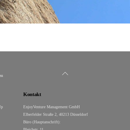
Back
ss
To
Top
Kontakt
Up
EnjoyVenture Management GmbH
Elberfelder Straße 2, 40213 Düsseldorf
Büro (Hauptanschrift):
Bleichstr. 11