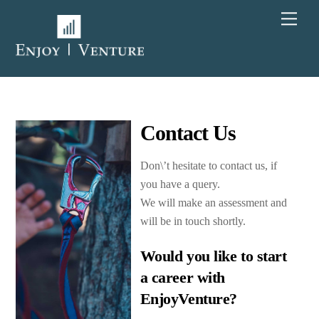
Skip
Men
to
content
Contact Us
Don\’t hesitate to contact us, if
you have a query.
We will make an assessment and
will be in touch shortly.
Would you like to start
a career with
EnjoyVenture?