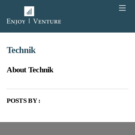
Skip
Men
to
content
Technik
About
Technik
POSTS BY :